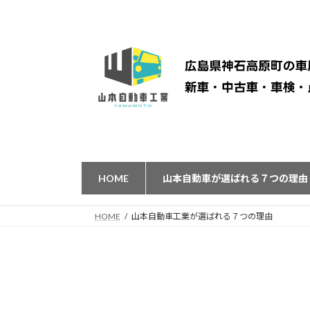
コ
ナ
ン
ビ
テ
ゲ
ン
ー
ツ
シ
へ
ョ
ス
ン
キ
に
ッ
移
プ
動
HOME
山本自動車が選ばれる７つの理由
HOME
山本自動車工業が選ばれる７つの理由