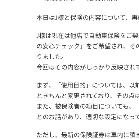
終
更
本日はJ様と保険の内容について、
新
日
時
J様は現在は他店で自動車保険をご
:
の安心チェック」をご希望され、そ
りました。
今回はその内容がしっかり反映され
まず、「使用目的」については、以
ときちんと変更されており、その点
また、被保険者の項目についても、
とのお話があり、適切な設定になっ
ただし、最新の保険証券は車内に積