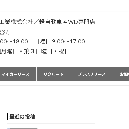
工業株式会社／軽自動車４WD専門店
237
00〜18:00 日曜日 9:00〜17:00
週月曜日・第３日曜日・祝日
マイカーリース
リクルート
プレスリリース
お問
最近の投稿