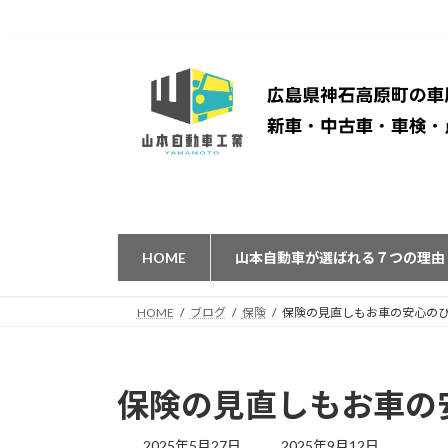
コ
ナ
ン
ビ
テ
ゲ
ン
ー
ツ
シ
へ
ョ
ス
ン
キ
に
ッ
移
プ
動
HOME
山本自動車が選ばれる７つの理由
HOME
ブログ
保険
保険の見直しもお車の安心の
保険の見直しもお車の
最
2025年5月27日
2025年9月12日