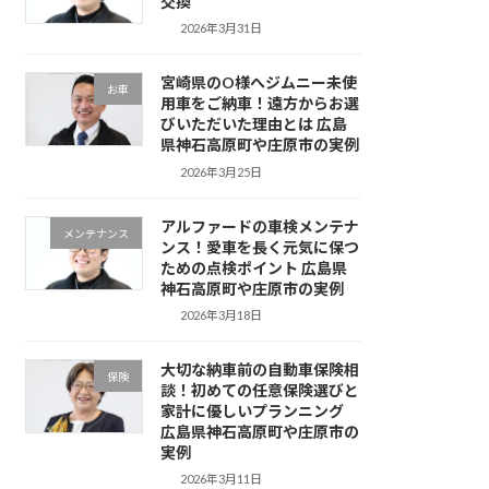
交換
2026年3月31日
宮崎県のO様へジムニー未使
お車
用車をご納車！遠方からお選
びいただいた理由とは 広島
県神石高原町や庄原市の実例
2026年3月25日
アルファードの車検メンテナ
メンテナンス
ンス！愛車を長く元気に保つ
ための点検ポイント 広島県
神石高原町や庄原市の実例
2026年3月18日
大切な納車前の自動車保険相
保険
談！初めての任意保険選びと
家計に優しいプランニング
広島県神石高原町や庄原市の
実例
2026年3月11日