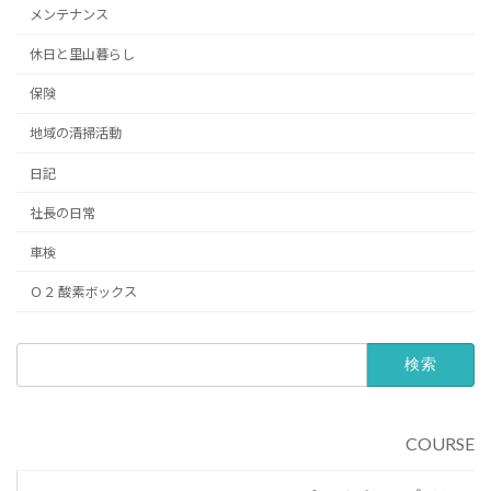
メンテナンス
休日と里山暮らし
保険
地域の清掃活動
日記
社長の日常
車検
Ｏ２ 酸素ボックス
検
索:
COURSE