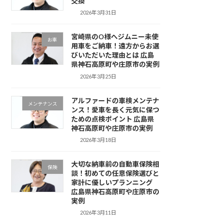
交換
2026年3月31日
宮崎県のO様へジムニー未使
お車
用車をご納車！遠方からお選
びいただいた理由とは 広島
県神石高原町や庄原市の実例
2026年3月25日
アルファードの車検メンテナ
メンテナンス
ンス！愛車を長く元気に保つ
ための点検ポイント 広島県
神石高原町や庄原市の実例
2026年3月18日
大切な納車前の自動車保険相
保険
談！初めての任意保険選びと
家計に優しいプランニング
広島県神石高原町や庄原市の
実例
2026年3月11日