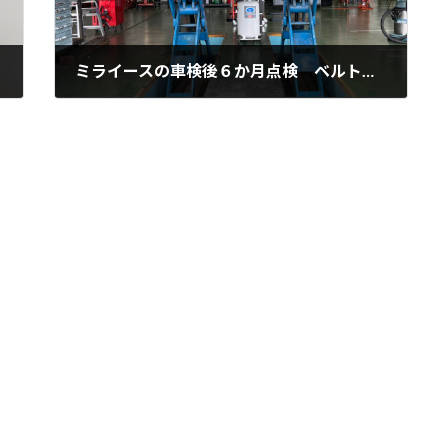
ミライースの車検後６か月点検 ベルト交換と次回の12ヶ月点検に向けた安心の備え 広島県神石高原町や庄原市の実例
2026年2月3日