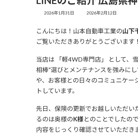
LINEのご紹介 広島
最
2026年1月31日
2026年2月12日
終
更
こんにちは！山本自動車工業の
山下
新
日
ご覧いただきありがとうございます
時
:
当店は 「軽4WD専門店」 として
相棒”選びとメンテナンスを強みに
や、お客様との日々のコミュニケー
トしています。
先日、保険の更新でお越しいただい
るのは奥様の
K様
とのことでしたの
内容をじっくり確認させていただき