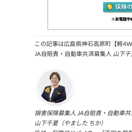
この記事は広島県神石高原町【軽4W
JA自賠責・自動車共済募集人
山下千
損害保険募集人 JA自賠責・自動車
山下千夏（やました ちか）