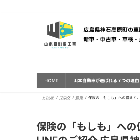
コ
ナ
ン
ビ
テ
ゲ
ン
ー
ツ
シ
へ
ョ
ス
ン
キ
に
ッ
移
プ
動
HOME
山本自動車が選ばれる７つの理由
HOME
ブログ
保険
保険の「もしも」への備えと、
保険の「もしも」への