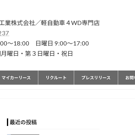
工業株式会社／軽自動車４WD専門店
237
00〜18:00 日曜日 9:00〜17:00
週月曜日・第３日曜日・祝日
マイカーリース
リクルート
プレスリリース
お問
最近の投稿