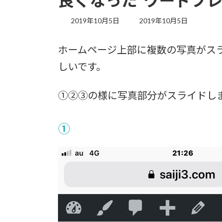
良くなった ワードプレス凄
最
2019年10月5日
2019年10月5日
終
更
ホームページ上部に複数の写真がス
新
日
しいです。
時
:
①②③の様に写真部分がスライドし
①