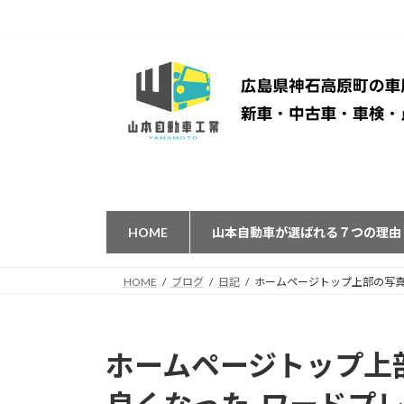
コ
ナ
ン
ビ
テ
ゲ
ン
ー
ツ
シ
へ
ョ
ス
ン
キ
に
ッ
移
プ
動
HOME
山本自動車が選ばれる７つの理由
HOME
ブログ
日記
ホームページトップ上部の写真がス
ホームページトップ上