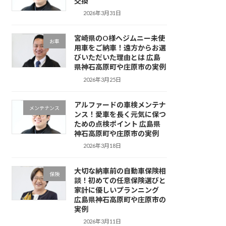
交換
2026年3月31日
宮崎県のO様へジムニー未使
お車
用車をご納車！遠方からお選
びいただいた理由とは 広島
県神石高原町や庄原市の実例
2026年3月25日
アルファードの車検メンテナ
メンテナンス
ンス！愛車を長く元気に保つ
ための点検ポイント 広島県
神石高原町や庄原市の実例
2026年3月18日
大切な納車前の自動車保険相
保険
談！初めての任意保険選びと
家計に優しいプランニング
広島県神石高原町や庄原市の
実例
2026年3月11日